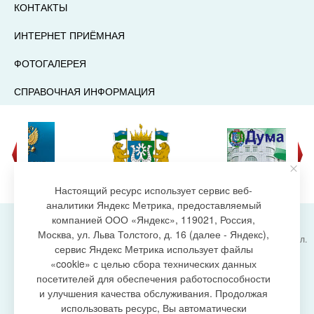
КОНТАКТЫ
ИНТЕРНЕТ ПРИЁМНАЯ
ФОТОГАЛЕРЕЯ
СПРАВОЧНАЯ ИНФОРМАЦИЯ
Настоящий ресурс использует сервис веб-
аналитики Яндекс Метрика, предоставляемый
компанией ООО «Яндекс», 119021, Россия,
Москва, ул. Льва Толстого, д. 16 (далее - Яндекс),
Администрация городского поселения Излучинск, ул.
сервис Яндекс Метрика использует файлы
Энергетиков, 6, пгт. Излучинск, Нижневартовский
создание сайта
«cookie» с целью сбора технических данных
район,
Ханты-Мансийский автономный округ-Югра
посетителей для обеспечения работоспособности
(Тюменская область), 628634
и улучшения качества обслуживания. Продолжая
Сетевое издание
https://www.gp-izluchinsk.ru
использовать ресурс, Вы автоматически
16+