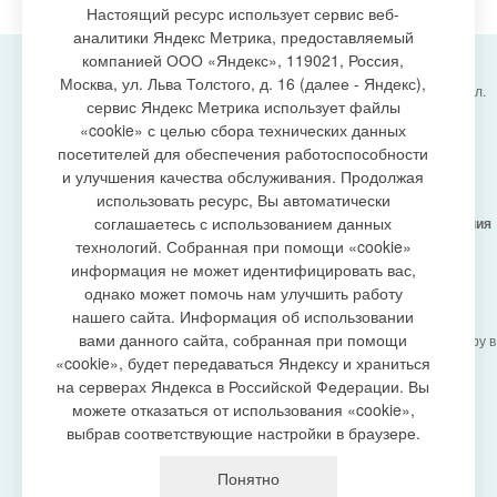
Настоящий ресурс использует сервис веб-
аналитики Яндекс Метрика, предоставляемый
компанией ООО «Яндекс», 119021, Россия,
Москва, ул. Льва Толстого, д. 16 (далее - Яндекс),
Администрация городского поселения Излучинск, ул.
сервис Яндекс Метрика использует файлы
Энергетиков, 6, пгт. Излучинск, Нижневартовский
создание сайта
«cookie» с целью сбора технических данных
район,
Ханты-Мансийский автономный округ-Югра
посетителей для обеспечения работоспособности
(Тюменская область), 628634
и улучшения качества обслуживания. Продолжая
Сетевое издание
https://www.gp-izluchinsk.ru
использовать ресурс, Вы автоматически
16+
соглашаетесь с использованием данных
Учредитель -
Администрация городского поселения
Излучинск
технологий. Собранная при помощи «cookie»
Главный редактор -
Бурич Денис Ярославович
информация не может идентифицировать вас,
Телефон/факс:
(3466) 28-13-77
, e-mail:
однако может помочь нам улучшить работу
admizl@rambler.ru
нашего сайта. Информация об использовании
Сетевое издание
https://www.gp-izluchinsk.ru
вами данного сайта, собранная при помощи
зарегистрировано Федеральной службой по надзору в
сфере связи,
«cookie», будет передаваться Яндексу и храниться
информационных технологий и массовых
на серверах Яндекса в Российской Федерации. Вы
коммуникаций (Роскомнадзор), регистрационный
можете отказаться от использования «cookie»,
номер СМИ
выбрав соответствующие настройки в браузере.
ЭЛ № ФС77-87353 от 27.04.2024
Политика оператора в отношении обработки
Понятно
персональных данных