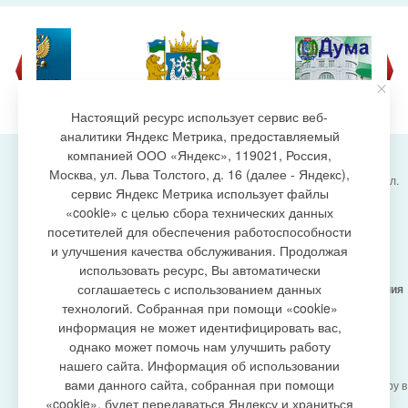
Настоящий ресурс использует сервис веб-
аналитики Яндекс Метрика, предоставляемый
компанией ООО «Яндекс», 119021, Россия,
Москва, ул. Льва Толстого, д. 16 (далее - Яндекс),
Администрация городского поселения Излучинск, ул.
сервис Яндекс Метрика использует файлы
Энергетиков, 6, пгт. Излучинск, Нижневартовский
создание сайта
«cookie» с целью сбора технических данных
район,
Ханты-Мансийский автономный округ-Югра
посетителей для обеспечения работоспособности
(Тюменская область), 628634
и улучшения качества обслуживания. Продолжая
Сетевое издание
https://www.gp-izluchinsk.ru
использовать ресурс, Вы автоматически
16+
соглашаетесь с использованием данных
Учредитель -
Администрация городского поселения
Излучинск
технологий. Собранная при помощи «cookie»
Главный редактор -
Бурич Денис Ярославович
информация не может идентифицировать вас,
Телефон/факс:
(3466) 28-13-77
, e-mail:
однако может помочь нам улучшить работу
admizl@rambler.ru
нашего сайта. Информация об использовании
Сетевое издание
https://www.gp-izluchinsk.ru
вами данного сайта, собранная при помощи
зарегистрировано Федеральной службой по надзору в
сфере связи,
«cookie», будет передаваться Яндексу и храниться