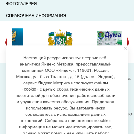
ФОТОГАЛЕРЕЯ
СПРАВОЧНАЯ ИНФОРМАЦИЯ
Настоящий ресурс использует сервис веб-
аналитики Яндекс Метрика, предоставляемый
компанией ООО «Яндекс», 119021, Россия,
Москва, ул. Льва Толстого, д. 16 (далее - Яндекс),
Администрация городского поселения Излучинск, ул.
сервис Яндекс Метрика использует файлы
Энергетиков, 6, пгт. Излучинск, Нижневартовский
создание сайта
«cookie» с целью сбора технических данных
район,
Ханты-Мансийский автономный округ-Югра
посетителей для обеспечения работоспособности
(Тюменская область), 628634
и улучшения качества обслуживания. Продолжая
Сетевое издание
https://www.gp-izluchinsk.ru
использовать ресурс, Вы автоматически
16+
соглашаетесь с использованием данных
Учредитель -
Администрация городского поселения
Излучинск
технологий. Собранная при помощи «cookie»
Главный редактор -
Бурич Денис Ярославович
информация не может идентифицировать вас,
Телефон/факс:
(3466) 28-13-77
, e-mail:
однако может помочь нам улучшить работу