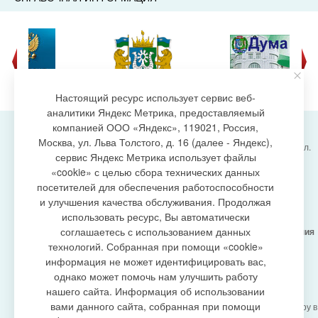
Настоящий ресурс использует сервис веб-
аналитики Яндекс Метрика, предоставляемый
компанией ООО «Яндекс», 119021, Россия,
Москва, ул. Льва Толстого, д. 16 (далее - Яндекс),
Администрация городского поселения Излучинск, ул.
сервис Яндекс Метрика использует файлы
Энергетиков, 6, пгт. Излучинск, Нижневартовский
создание сайта
«cookie» с целью сбора технических данных
район,
Ханты-Мансийский автономный округ-Югра
посетителей для обеспечения работоспособности
(Тюменская область), 628634
и улучшения качества обслуживания. Продолжая
Сетевое издание
https://www.gp-izluchinsk.ru
использовать ресурс, Вы автоматически
16+
соглашаетесь с использованием данных
Учредитель -
Администрация городского поселения
Излучинск
технологий. Собранная при помощи «cookie»
Главный редактор -
Бурич Денис Ярославович
информация не может идентифицировать вас,
Телефон/факс:
(3466) 28-13-77
, e-mail:
однако может помочь нам улучшить работу
admizl@rambler.ru
нашего сайта. Информация об использовании
Сетевое издание
https://www.gp-izluchinsk.ru
вами данного сайта, собранная при помощи
зарегистрировано Федеральной службой по надзору в