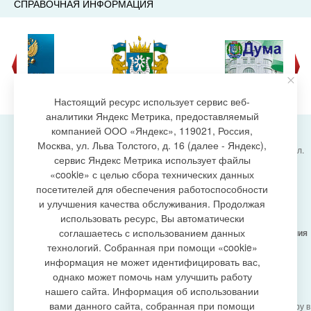
СПРАВОЧНАЯ ИНФОРМАЦИЯ
Настоящий ресурс использует сервис веб-
аналитики Яндекс Метрика, предоставляемый
компанией ООО «Яндекс», 119021, Россия,
Москва, ул. Льва Толстого, д. 16 (далее - Яндекс),
Администрация городского поселения Излучинск, ул.
сервис Яндекс Метрика использует файлы
Энергетиков, 6, пгт. Излучинск, Нижневартовский
создание сайта
«cookie» с целью сбора технических данных
район,
Ханты-Мансийский автономный округ-Югра
посетителей для обеспечения работоспособности
(Тюменская область), 628634
и улучшения качества обслуживания. Продолжая
Сетевое издание
https://www.gp-izluchinsk.ru
использовать ресурс, Вы автоматически
16+
соглашаетесь с использованием данных
Учредитель -
Администрация городского поселения
Излучинск
технологий. Собранная при помощи «cookie»
Главный редактор -
Бурич Денис Ярославович
информация не может идентифицировать вас,
Телефон/факс:
(3466) 28-13-77
, e-mail:
однако может помочь нам улучшить работу
admizl@rambler.ru
нашего сайта. Информация об использовании
Сетевое издание
https://www.gp-izluchinsk.ru
вами данного сайта, собранная при помощи
зарегистрировано Федеральной службой по надзору в