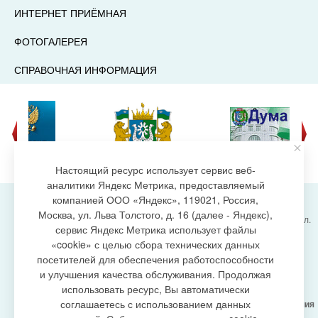
ИНТЕРНЕТ ПРИЁМНАЯ
ФОТОГАЛЕРЕЯ
СПРАВОЧНАЯ ИНФОРМАЦИЯ
Настоящий ресурс использует сервис веб-
аналитики Яндекс Метрика, предоставляемый
компанией ООО «Яндекс», 119021, Россия,
Москва, ул. Льва Толстого, д. 16 (далее - Яндекс),
Администрация городского поселения Излучинск, ул.
сервис Яндекс Метрика использует файлы
Энергетиков, 6, пгт. Излучинск, Нижневартовский
создание сайта
«cookie» с целью сбора технических данных
район,
Ханты-Мансийский автономный округ-Югра
посетителей для обеспечения работоспособности
(Тюменская область), 628634
и улучшения качества обслуживания. Продолжая
Сетевое издание
https://www.gp-izluchinsk.ru
использовать ресурс, Вы автоматически
16+
соглашаетесь с использованием данных
Учредитель -
Администрация городского поселения
Излучинск