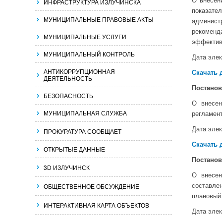
О внесен
ИНФРАСТРУКТУРА ИЗЛУЧИНСКА
показате
МУНИЦИПАЛЬНЫЕ ПРАВОВЫЕ АКТЫ
админис
рекомен
МУНИЦИПАЛЬНЫЕ УСЛУГИ
эффектив
МУНИЦИПАЛЬНЫЙ КОНТРОЛЬ
Дата элек
АНТИКОРРУПЦИОННАЯ
Скачать 
ДЕЯТЕЛЬНОСТЬ
Постано
БЕЗОПАСНОСТЬ
О внесен
МУНИЦИПАЛЬНАЯ СЛУЖБА
регламен
Дата элек
ПРОКУРАТУРА СООБЩАЕТ
Скачать 
ОТКРЫТЫЕ ДАННЫЕ
Постано
3D ИЗЛУЧИНСК
О внесен
ОБЩЕСТВЕННОЕ ОБСУЖДЕНИЕ
составле
плановый
ИНТЕРАКТИВНАЯ КАРТА ОБЪЕКТОВ
Дата элек