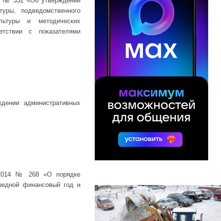
13 № 332 «Об утверждении
туры, подведомственного
ультуры и методических
тствии с показателями
ждении административных
8.2014 № 268 «О порядке
редной финансовый год и