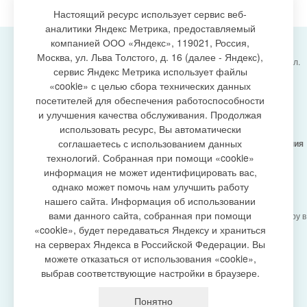
Настоящий ресурс использует сервис веб-
аналитики Яндекс Метрика, предоставляемый
компанией ООО «Яндекс», 119021, Россия,
Москва, ул. Льва Толстого, д. 16 (далее - Яндекс),
Администрация городского поселения Излучинск, ул.
сервис Яндекс Метрика использует файлы
Энергетиков, 6, пгт. Излучинск, Нижневартовский
создание сайта
«cookie» с целью сбора технических данных
район,
Ханты-Мансийский автономный округ-Югра
посетителей для обеспечения работоспособности
(Тюменская область), 628634
и улучшения качества обслуживания. Продолжая
Сетевое издание
https://www.gp-izluchinsk.ru
использовать ресурс, Вы автоматически
16+
соглашаетесь с использованием данных
Учредитель -
Администрация городского поселения
Излучинск
технологий. Собранная при помощи «cookie»
Главный редактор -
Бурич Денис Ярославович
информация не может идентифицировать вас,
Телефон/факс:
(3466) 28-13-77
, e-mail:
однако может помочь нам улучшить работу
admizl@rambler.ru
нашего сайта. Информация об использовании
Сетевое издание
https://www.gp-izluchinsk.ru
вами данного сайта, собранная при помощи
зарегистрировано Федеральной службой по надзору в
сфере связи,
«cookie», будет передаваться Яндексу и храниться
информационных технологий и массовых
на серверах Яндекса в Российской Федерации. Вы
коммуникаций (Роскомнадзор), регистрационный
можете отказаться от использования «cookie»,
номер СМИ
выбрав соответствующие настройки в браузере.
ЭЛ № ФС77-87353 от 27.04.2024
Политика оператора в отношении обработки
Понятно
персональных данных