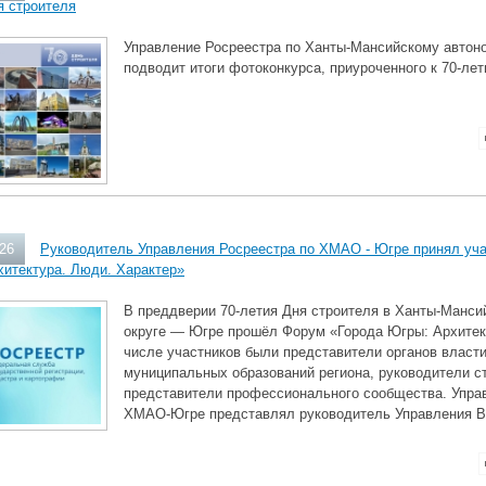
я строителя
Управление Росреестра по Ханты‑Мансийскому автон
подводит итоги фотоконкурса, приуроченного к 70‑ле
026
Руководитель Управления Росреестра по ХМАО - Югре принял уча
хитектура. Люди. Характер»
В преддверии 70‑летия Дня строителя в Ханты‑Манс
округе — Югре прошёл Форум «Города Югры: Архитек
числе участников были представители органов власти
муниципальных образований региона, руководители с
представители профессионального сообщества. Упра
ХМАО‑Югре представлял руководитель Управления В