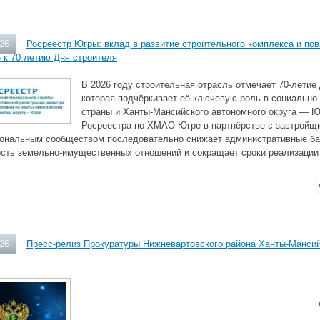
026
Росреестр Югры: вклад в развитие строительного комплекса и по
 к 70 летию Дня строителя
В 2026 году строительная отрасль отмечает 70‑летие
которая подчёркивает её ключевую роль в социально
страны и Ханты‑Мансийского автономного округа — Ю
Росреестра по ХМАО‑Югре в партнёрстве с застройщи
ональным сообществом последовательно снижает административные ба
ость земельно‑имущественных отношений и сокращает сроки реализации 
026
Пресс-релиз Прокуратуры Нижневартовского района Ханты-Мансий