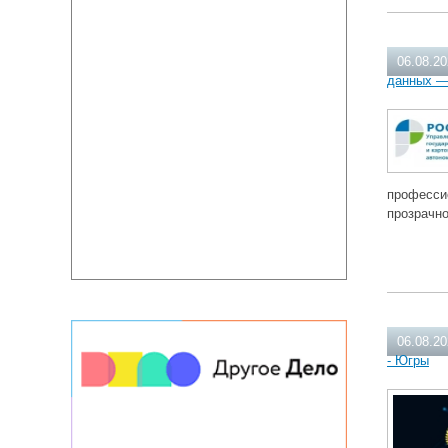
06.08.2
данных —
професси
прозрачн
06.08.2
- Югры