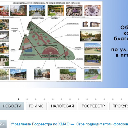
НОВОСТИ
ГО И ЧС
НАЛОГОВАЯ
РОСРЕЕСТР
ПРОКУР
026
Управление Росреестра по ХМАО — Югре подводит итоги фотоконк