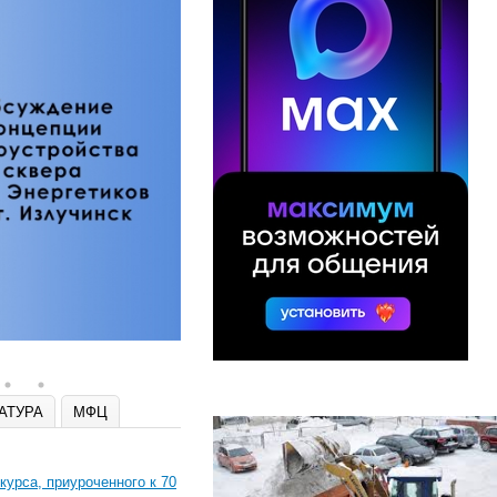
Проблемы с
госуслугами,
медленный интернет
или плохая связь?
Напишите об этом —
Минцифры поможет с
решением
Сообщить о проблеме
АТУРА
МФЦ
урса, приуроченного к 70