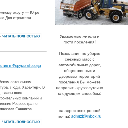
омному округу — Югре
тию Дня строителя.
Уважаемые жители и
ЧИТАТЬ ПОЛНОСТЬЮ
гости поселения!
Пожелания по уборке
снежных масс с
автомобильных дорог,
стие в Форуме «Города
общественных и
дворовых территорий
поселения Вы можете
ийском автономном
направить круглосуточно
тура. Люди. Характер». В
следующим способом:
, главы всех
троительных компаний и
вление Росреестра по
ячеслав Санников.
на адрес электронной
почты:
admizl@inbox.ru
ЧИТАТЬ ПОЛНОСТЬЮ