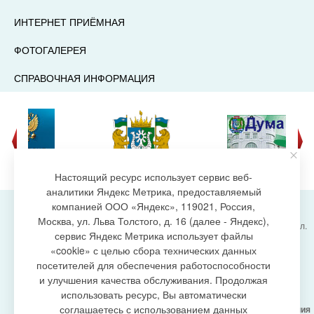
ИНТЕРНЕТ ПРИЁМНАЯ
ФОТОГАЛЕРЕЯ
СПРАВОЧНАЯ ИНФОРМАЦИЯ
Настоящий ресурс использует сервис веб-
аналитики Яндекс Метрика, предоставляемый
компанией ООО «Яндекс», 119021, Россия,
Москва, ул. Льва Толстого, д. 16 (далее - Яндекс),
Администрация городского поселения Излучинск, ул.
сервис Яндекс Метрика использует файлы
Энергетиков, 6, пгт. Излучинск, Нижневартовский
создание сайта
«cookie» с целью сбора технических данных
район,
Ханты-Мансийский автономный округ-Югра
посетителей для обеспечения работоспособности
(Тюменская область), 628634
и улучшения качества обслуживания. Продолжая
Сетевое издание
https://www.gp-izluchinsk.ru
использовать ресурс, Вы автоматически
16+
соглашаетесь с использованием данных
Учредитель -
Администрация городского поселения