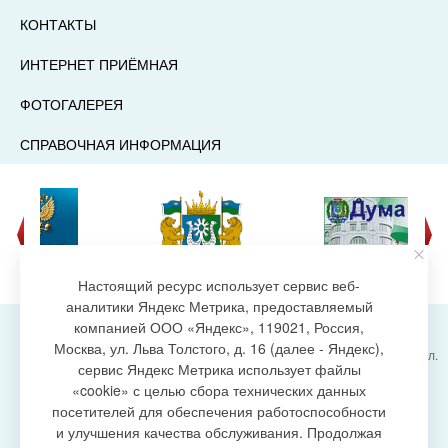
КОНТАКТЫ
ИНТЕРНЕТ ПРИЁМНАЯ
ФОТОГАЛЕРЕЯ
СПРАВОЧНАЯ ИНФОРМАЦИЯ
Настоящий ресурс использует сервис веб-
аналитики Яндекс Метрика, предоставляемый
компанией ООО «Яндекс», 119021, Россия,
Москва, ул. Льва Толстого, д. 16 (далее - Яндекс),
Администрация городского поселения Излучинск, ул.
сервис Яндекс Метрика использует файлы
Энергетиков, 6, пгт. Излучинск, Нижневартовский
создание сайта
«cookie» с целью сбора технических данных
район,
Ханты-Мансийский автономный округ-Югра
посетителей для обеспечения работоспособности
(Тюменская область), 628634
и улучшения качества обслуживания. Продолжая
Сетевое издание
https://www.gp-izluchinsk.ru