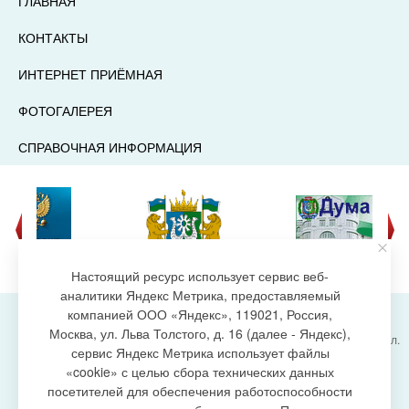
ГЛАВНАЯ
КОНТАКТЫ
ИНТЕРНЕТ ПРИЁМНАЯ
ФОТОГАЛЕРЕЯ
СПРАВОЧНАЯ ИНФОРМАЦИЯ
Настоящий ресурс использует сервис веб-
аналитики Яндекс Метрика, предоставляемый
компанией ООО «Яндекс», 119021, Россия,
Москва, ул. Льва Толстого, д. 16 (далее - Яндекс),
Администрация городского поселения Излучинск, ул.
сервис Яндекс Метрика использует файлы
Энергетиков, 6, пгт. Излучинск, Нижневартовский
создание сайта
«cookie» с целью сбора технических данных
район,
Ханты-Мансийский автономный округ-Югра
посетителей для обеспечения работоспособности
(Тюменская область), 628634