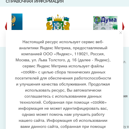
СПРАВОЧНАЯ ИНФОРМАЦИЯ
Настоящий ресурс использует сервис веб-
аналитики Яндекс Метрика, предоставляемый
компанией ООО «Яндекс», 119021, Россия,
Москва, ул. Льва Толстого, д. 16 (далее - Яндекс),
Администрация городского поселения Излучинск, ул.
сервис Яндекс Метрика использует файлы
Энергетиков, 6, пгт. Излучинск, Нижневартовский
создание сайта
«cookie» с целью сбора технических данных
район,
Ханты-Мансийский автономный округ-Югра
посетителей для обеспечения работоспособности
(Тюменская область), 628634
и улучшения качества обслуживания. Продолжая
Сетевое издание
https://www.gp-izluchinsk.ru
использовать ресурс, Вы автоматически
16+
соглашаетесь с использованием данных
Учредитель -
Администрация городского поселения
Излучинск
технологий. Собранная при помощи «cookie»
Главный редактор -
Бурич Денис Ярославович
информация не может идентифицировать вас,
Телефон/факс:
(3466) 28-13-77
, e-mail:
однако может помочь нам улучшить работу
admizl@rambler.ru
нашего сайта. Информация об использовании
Сетевое издание
https://www.gp-izluchinsk.ru
вами данного сайта, собранная при помощи
зарегистрировано Федеральной службой по надзору в