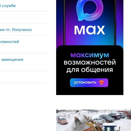
й службе
и гп. Излучинск
олжностей
у замещения