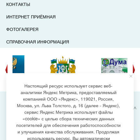
КОНТАКТЫ
ИНТЕРНЕТ ПРИЁМНАЯ
ФОТОГАЛЕРЕЯ
СПРАВОЧНАЯ ИНФОРМАЦИЯ
Настоящий ресурс использует сервис веб-
аналитики Яндекс Метрика, предоставляемый
компанией ООО «Яндекс», 119021, Россия,
Москва, ул. Льва Толстого, д. 16 (далее - Яндекс),
Администрация городского поселения Излучинск, ул.
сервис Яндекс Метрика использует файлы
Энергетиков, 6, пгт. Излучинск, Нижневартовский
создание сайта
«cookie» с целью сбора технических данных
район,
Ханты-Мансийский автономный округ-Югра
посетителей для обеспечения работоспособности
(Тюменская область), 628634
и улучшения качества обслуживания. Продолжая
Сетевое издание
https://www.gp-izluchinsk.ru
использовать ресурс, Вы автоматически
16+