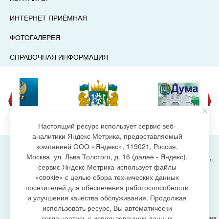
ИНТЕРНЕТ ПРИЁМНАЯ
ФОТОГАЛЕРЕЯ
СПРАВОЧНАЯ ИНФОРМАЦИЯ
Настоящий ресурс использует сервис веб-
аналитики Яндекс Метрика, предоставляемый
компанией ООО «Яндекс», 119021, Россия,
Москва, ул. Льва Толстого, д. 16 (далее - Яндекс),
Администрация городского поселения Излучинск, ул.
сервис Яндекс Метрика использует файлы
Энергетиков, 6, пгт. Излучинск, Нижневартовский
создание сайта
«cookie» с целью сбора технических данных
район,
Ханты-Мансийский автономный округ-Югра
посетителей для обеспечения работоспособности
(Тюменская область), 628634
и улучшения качества обслуживания. Продолжая
Сетевое издание
https://www.gp-izluchinsk.ru
использовать ресурс, Вы автоматически
16+
соглашаетесь с использованием данных
Учредитель -
Администрация городского поселения