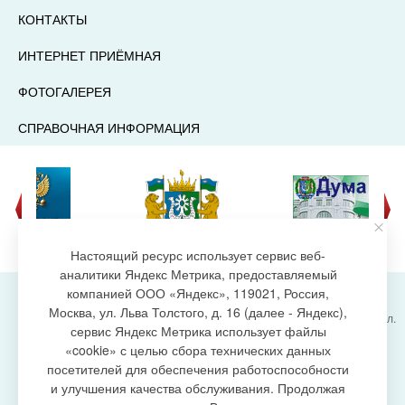
КОНТАКТЫ
ИНТЕРНЕТ ПРИЁМНАЯ
ФОТОГАЛЕРЕЯ
СПРАВОЧНАЯ ИНФОРМАЦИЯ
Настоящий ресурс использует сервис веб-
аналитики Яндекс Метрика, предоставляемый
компанией ООО «Яндекс», 119021, Россия,
Москва, ул. Льва Толстого, д. 16 (далее - Яндекс),
Администрация городского поселения Излучинск, ул.
сервис Яндекс Метрика использует файлы
Энергетиков, 6, пгт. Излучинск, Нижневартовский
создание сайта
«cookie» с целью сбора технических данных
район,
Ханты-Мансийский автономный округ-Югра
посетителей для обеспечения работоспособности
(Тюменская область), 628634
и улучшения качества обслуживания. Продолжая
Сетевое издание
https://www.gp-izluchinsk.ru