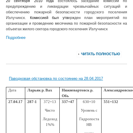
20 сентября 2010 года с
остоялось заседание комиссии по
и ликвидации чрезвычайных ситуаций и
предупреждению
обеспечению пожарной безопасности городского поселения
Излучинск.
Комиссией был утв
ержден план мероприятий по
организации и проведению месячника по пожарной безопасности на
селения Излучинск
объектах жилого сектора городского по
Подробнее
ЧИТАТЬ ПОЛНОСТЬЮ
Паводковая обстановка по состоянию на 28.04.2017
Дата
Ларьяк р. Вах
Нижневартовск р.
Александровско
Обь
27.04.17
287-1
372+13
337+47
630+10
551+132
Чисто
Уровень с
Ледоход
Гидропоста
1%%
НВ