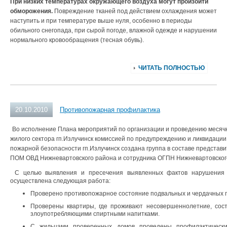
При низких температурах окружающего воздуха могут произойти
обморожения.
Повреждение тканей под действием охлаждения может
наступить и при температуре выше нуля, особенно в периоды
обильного снегопада, при сырой погоде, влажной одежде и нарушении
нормального кровообращения (тесная обувь).
ЧИТАТЬ ПОЛНОСТЬЮ
20.10.2010
Противопожарная профилактика
Во исполнение Плана мероприятий по организации и проведению месячн
жилого сектора гп.Излучинск комиссией по предупреждению и ликвидаци
пожарной безопасности гп.Излучинск создана группа в составе представи
ПОМ ОВД Нижневартовского района и сотрудника ОГПН Нижневартовског
С целью выявления и пресечения выявленных фактов нарушения п
осуществлена следующая работа:
Проверено противопожарное состояние подвальных и чердачных п
Проверены квартиры, где проживают несовершеннолетние, сост
злоупотребляющими спиртными напитками.
С жильцами проверенных домов проведены профилактическ