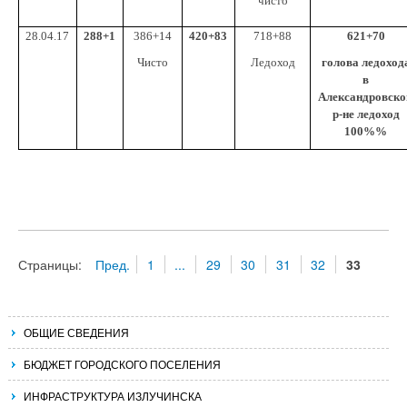
чисто
28.04.17
288+1
386+14
420+83
718+88
621+70
Чисто
Ледоход
голова ледоход
в
Александровск
р-не ледоход
100%%
Страницы:
Пред.
1
...
29
30
31
32
33
ОБЩИЕ СВЕДЕНИЯ
БЮДЖЕТ ГОРОДСКОГО ПОСЕЛЕНИЯ
ИНФРАСТРУКТУРА ИЗЛУЧИНСКА