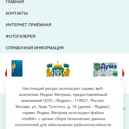
ГЛАВНАЯ
КОНТАКТЫ
ИНТЕРНЕТ ПРИЁМНАЯ
ФОТОГАЛЕРЕЯ
СПРАВОЧНАЯ ИНФОРМАЦИЯ
Настоящий ресурс использует сервис веб-
аналитики Яндекс Метрика, предоставляемый
компанией ООО «Яндекс», 119021, Россия,
Москва, ул. Льва Толстого, д. 16 (далее - Яндекс),
Администрация городского поселения Излучинск, ул.
сервис Яндекс Метрика использует файлы
Энергетиков, 6, пгт. Излучинск, Нижневартовский
создание сайта
«cookie» с целью сбора технических данных
район,
Ханты-Мансийский автономный округ-Югра
посетителей для обеспечения работоспособности
(Тюменская область), 628634