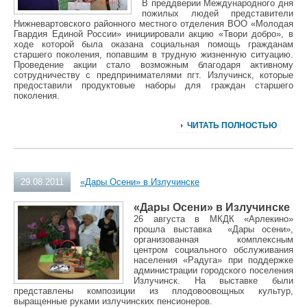
В преддверии Международного дня
пожилых людей представители
Нижневартовского районного местного отделения ВОО «Молодая
Гвардия Единой России» инициировали акцию «Твори добро», в
ходе которой была оказана социальная помощь гражданам
старшего поколения, попавшим в трудную жизненную ситуацию.
Проведение акции стало возможным благодаря активному
сотрудничеству с предпринимателями пгт. Излучинск, которые
предоставили продуктовые наборы для граждан старшего
поколения.
ЧИТАТЬ ПОЛНОСТЬЮ
29.08.2011
«Дары Осени» в Излучинске
«Дары Осени» в Излучинске
26 августа в МКДК «Арлекино»
прошла выставка «Дары осени»,
организованная комплексным
центром социального обслуживания
населения «Радуга» при поддержке
администрации городского поселения
Излучинск. На выставке были
представлены композиции из плодовоовощных культур,
выращенные руками излучинских пенсионеров.