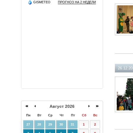
GISMETEO
ПРОГНОЗ НА 2 НЕДЕЛИ
26.12.20
Август 2026
Пн
Вт
Ср
Чт
Пт
Сб
Вс
27
28
29
30
31
1
2