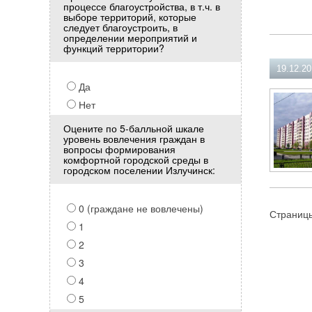
процессе благоустройства, в т.ч. в
выборе территорий, которые
следует благоустроить, в
определении мероприятий и
функций территории?
19.12.20
Да
Нет
Оцените по 5-балльной шкале
уровень вовлечения граждан в
вопросы формирования
комфортной городской среды в
городском поселении Излучинск:
0 (граждане не вовлечены)
Страниц
1
2
3
4
5