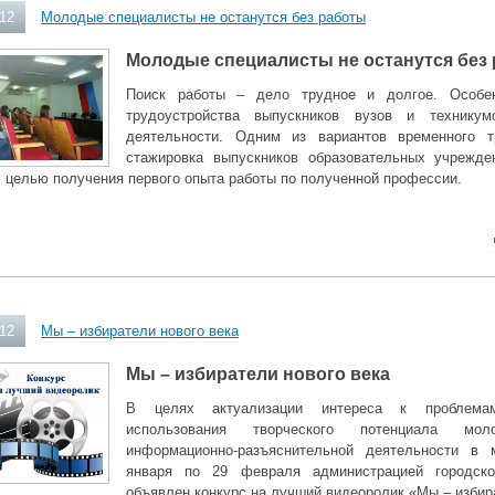
012
Молодые специалисты не останутся без работы
М
олодые специалисты не останутся без
Поиск работы – дело трудное и долгое. Особе
трудоустройства выпускников вузов и технику
деятельности. Одним из вариантов временного т
стажировка выпускников образовательных учрежд
 целью получения первого опыта работы по полученной профессии.
012
Мы – избиратели нового века
Мы – избиратели нового века
В целях актуализации интереса к проблемам
использования творческого потенциала мо
информационно-разъяснительной деятельности в
января по 29 февраля администрацией городско
объявлен конкурс на лучший видеоролик «Мы – избира