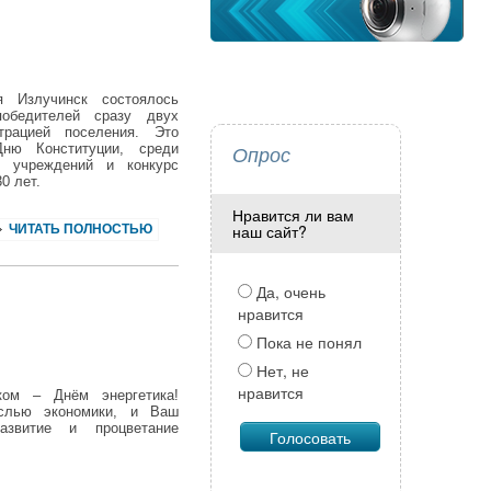
я Излучинск состоялось
обедителей сразу двух
трацией поселения. Это
Дню Конституции, среди
Опрос
х учреждений и конкурс
0 лет.
Нравится ли вам
наш сайт?
ЧИТАТЬ ПОЛНОСТЬЮ
Да, очень
нравится
Пока не понял
Нет, не
нравится
ом – Днём энергетика!
аслью экономики, и Ваш
звитие и процветание