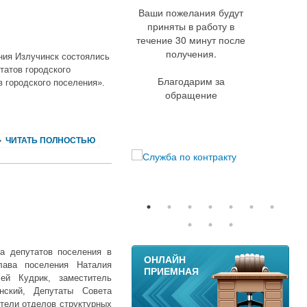
Ваши пожелания будут
приняты в работу в
течение 30 минут после
получения.
ния Излучинск состоялись
татов городского
Благодарим за
в городского поселения».
обращение
ЧИТАТЬ ПОЛНОСТЬЮ
11
а депутатов поселения в
ОНЛАЙН
лава поселения Наталия
ПРИЕМНАЯ
ей Кудрик, заместитель
нский, Депутаты Совета
ители отделов структурных