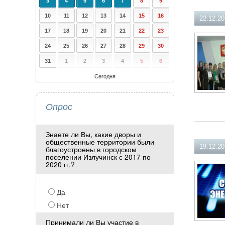
3
4
5
6
7
8
9
10
11
12
13
14
15
16
22.12.20
17
18
19
20
21
22
23
24
25
26
27
28
29
30
31
1
2
3
4
5
6
Сегодня
Опрос
Знаете ли Вы, какие дворы и
общественные территории были
19.12.20
благоустроены в городском
поселении Излучинск с 2017 по
2020 гг.?
Да
Нет
Принимали ли Вы участие в