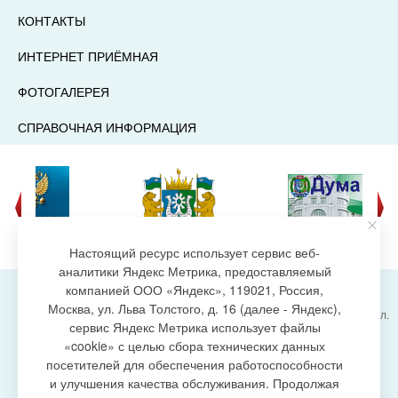
КОНТАКТЫ
ИНТЕРНЕТ ПРИЁМНАЯ
ФОТОГАЛЕРЕЯ
СПРАВОЧНАЯ ИНФОРМАЦИЯ
Настоящий ресурс использует сервис веб-
аналитики Яндекс Метрика, предоставляемый
компанией ООО «Яндекс», 119021, Россия,
Москва, ул. Льва Толстого, д. 16 (далее - Яндекс),
Администрация городского поселения Излучинск, ул.
сервис Яндекс Метрика использует файлы
Энергетиков, 6, пгт. Излучинск, Нижневартовский
создание сайта
«cookie» с целью сбора технических данных
район,
Ханты-Мансийский автономный округ-Югра
посетителей для обеспечения работоспособности
(Тюменская область), 628634
и улучшения качества обслуживания. Продолжая
Сетевое издание
https://www.gp-izluchinsk.ru