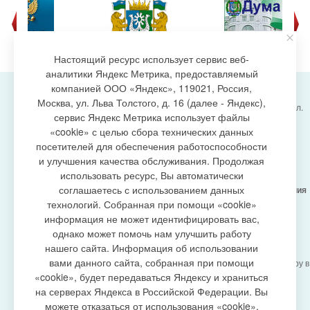
Настоящий ресурс использует сервис веб-
аналитики Яндекс Метрика, предоставляемый
компанией ООО «Яндекс», 119021, Россия,
Москва, ул. Льва Толстого, д. 16 (далее - Яндекс),
Администрация городского поселения Излучинск, ул.
сервис Яндекс Метрика использует файлы
Энергетиков, 6, пгт. Излучинск, Нижневартовский
создание сайта
«cookie» с целью сбора технических данных
район,
Ханты-Мансийский автономный округ-Югра
посетителей для обеспечения работоспособности
(Тюменская область), 628634
и улучшения качества обслуживания. Продолжая
Сетевое издание
https://www.gp-izluchinsk.ru
использовать ресурс, Вы автоматически
16+
соглашаетесь с использованием данных
Учредитель -
Администрация городского поселения
Излучинск
технологий. Собранная при помощи «cookie»
Главный редактор -
Бурич Денис Ярославович
информация не может идентифицировать вас,
Телефон/факс:
(3466) 28-13-77
, e-mail:
однако может помочь нам улучшить работу
admizl@rambler.ru
нашего сайта. Информация об использовании
Сетевое издание
https://www.gp-izluchinsk.ru
вами данного сайта, собранная при помощи
зарегистрировано Федеральной службой по надзору в
сфере связи,
«cookie», будет передаваться Яндексу и храниться
информационных технологий и массовых
на серверах Яндекса в Российской Федерации. Вы
коммуникаций (Роскомнадзор), регистрационный
можете отказаться от использования «cookie»,
номер СМИ