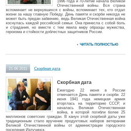
1996 года и 70-летие начала Великой
Отечественной войны. Вся страна
вспоминает не вернувшихся с войны, вспоминает тех, кто отдал
жизни за нашу главную Победу. День памяти и скорби никогда не
может быть предан забвению, ведь Великая Отечественная война
коснулась каждой российской семьи. Она принесла с собой боль
и страдания, но вместе с тем явила миру образцы мужества,
героизма и стойкости доблестных защитников России.
ЧИТАТЬ ПОЛНОСТЬЮ
21.06.2011
Скорбная дата
Скорбная дата
Ежегодно 22 июня в России
отмечается День памяти и скорби. 22
июня 1941 года немецкая армия
вторглась на территорию СССР, и
началась Великая Отечественная
война, в которой погибли более 25
миллионов советских граждан. В канун этой скорбной даты уже
традиционным стало вручение продуктовых наборов ветеранам
Великой Отечественной войны от администрации городского
поселения Излучинск.