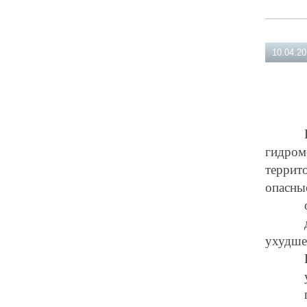
10.04.2
гидро
терри
опасны
ухудше