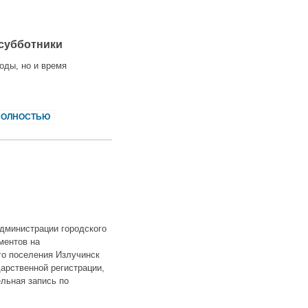
субботники
оды, но и время
ПОЛНОСТЬЮ
 администрации городского
ментов на
го поселения Излучинск
арственной регистрации,
льная запись по