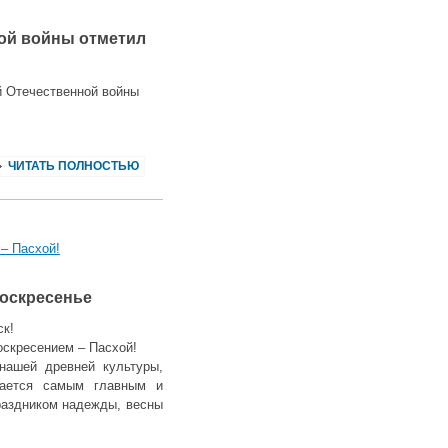
ой войны отметил
й Отечественной войны
ЧИТАТЬ ПОЛНОСТЬЮ
– Пасхой!
Воскресенье
ск!
скресением – Пасхой!
нашей древней культуры,
тается самым главным и
раздником надежды, весны