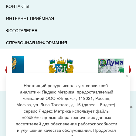
КОНТАКТЫ
ИНТЕРНЕТ ПРИЁМНАЯ
ФОТОГАЛЕРЕЯ
СПРАВОЧНАЯ ИНФОРМАЦИЯ
Настоящий ресурс использует сервис веб-
аналитики Яндекс Метрика, предоставляемый
компанией ООО «Яндекс», 119021, Россия,
Москва, ул. Льва Толстого, д. 16 (далее - Яндекс),
Администрация городского поселения Излучинск, ул.
сервис Яндекс Метрика использует файлы
Энергетиков, 6, пгт. Излучинск, Нижневартовский
создание сайта
«cookie» с целью сбора технических данных
район,
Ханты-Мансийский автономный округ-Югра
посетителей для обеспечения работоспособности
(Тюменская область), 628634
и улучшения качества обслуживания. Продолжая
Сетевое издание
https://www.gp-izluchinsk.ru