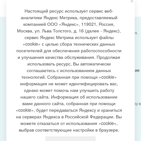
Настоящий ресурс использует сервис веб-
аналитики Яндекс Метрика, предоставляемый
компанией ООО «Яндекс», 119021, Россия,
Москва, ул. Льва Толстого, д. 16 (далее - Яндекс),
Администрация городского поселения Излучинск, ул.
сервис Яндекс Метрика использует файлы
Энергетиков, 6, пгт. Излучинск, Нижневартовский
создание сайта
«cookie» с целью сбора технических данных
район,
Ханты-Мансийский автономный округ-Югра
посетителей для обеспечения работоспособности
(Тюменская область), 628634
и улучшения качества обслуживания. Продолжая
Сетевое издание
https://www.gp-izluchinsk.ru
использовать ресурс, Вы автоматически
16+
соглашаетесь с использованием данных
Учредитель -
Администрация городского поселения
Излучинск
технологий. Собранная при помощи «cookie»
Главный редактор -
Бурич Денис Ярославович
информация не может идентифицировать вас,
Телефон/факс:
(3466) 28-13-77
, e-mail:
однако может помочь нам улучшить работу
admizl@rambler.ru
нашего сайта. Информация об использовании
Сетевое издание
https://www.gp-izluchinsk.ru
вами данного сайта, собранная при помощи
зарегистрировано Федеральной службой по надзору в
сфере связи,
«cookie», будет передаваться Яндексу и храниться
информационных технологий и массовых
на серверах Яндекса в Российской Федерации. Вы
коммуникаций (Роскомнадзор), регистрационный
можете отказаться от использования «cookie»,
номер СМИ
выбрав соответствующие настройки в браузере.
ЭЛ № ФС77-87353 от 27.04.2024
Политика оператора в отношении обработки