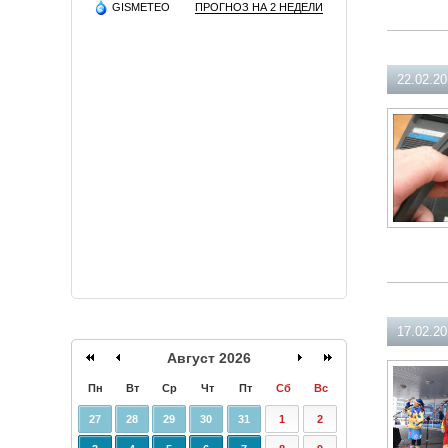
GISMETEO
ПРОГНОЗ НА 2 НЕДЕЛИ
22.02.2
17.02.2
Август 2026
Пн
Вт
Ср
Чт
Пт
Сб
Вс
27
28
29
30
31
1
2