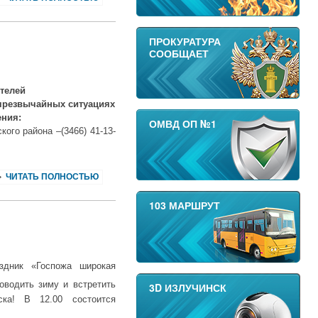
ПРОКУРАТУРА
СООБЩАЕТ
телей
чрезвычайных ситуациях
ения:
ОМВД ОП №1
ого района –(3466) 41-13-
ЧИТАТЬ ПОЛНОСТЬЮ
103 МАРШРУТ
дник «Госпожа широкая
роводить зиму и встретить
3D ИЗЛУЧИНСК
ка! В 12.00 состоится