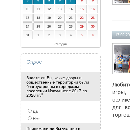
3
4
5
6
7
8
9
10
11
12
13
14
15
16
17
18
19
20
21
22
23
24
25
26
27
28
29
30
17.02.2
31
1
2
3
4
5
6
Сегодня
Опрос
Знаете ли Вы, какие дворы и
общественные территории были
Любит
благоустроены в городском
поселении Излучинск с 2017 по
игры,
2020 гг.?
ослике
для в
Да
торгов
Нет
Принимали ли Вы участие в