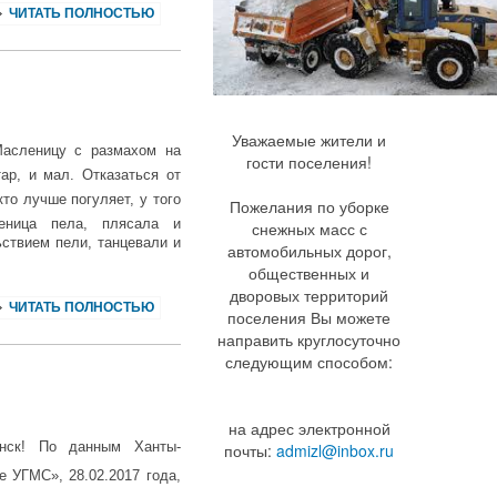
ЧИТАТЬ ПОЛНОСТЬЮ
Уважаемые жители и
Масленицу с размахом на
гости поселения!
ар, и мал. Отказаться от
кто лучше погуляет, у того
Пожелания по уборке
еница пела, плясала и
снежных масс с
ствием пели, танцевали и
автомобильных дорог,
общественных и
дворовых территорий
ЧИТАТЬ ПОЛНОСТЬЮ
поселения Вы можете
направить круглосуточно
следующим способом:
на адрес электронной
инск! По данным Ханты-
почты:
admizl@inbox.ru
УГМС», 28.02.2017 года,