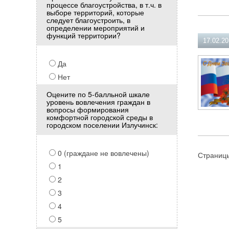
процессе благоустройства, в т.ч. в
выборе территорий, которые
следует благоустроить, в
определении мероприятий и
функций территории?
17.02.2
Да
Нет
Оцените по 5-балльной шкале
уровень вовлечения граждан в
вопросы формирования
комфортной городской среды в
городском поселении Излучинск:
0 (граждане не вовлечены)
Страниц
1
2
3
4
5