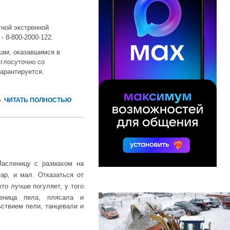
ной экстренной
 8-800-2000-122.
кам, оказавшимся в
углосуточно со
арантируется.
ЧИТАТЬ ПОЛНОСТЬЮ
Масленицу с размахом на
ар, и мал. Отказаться от
кто лучше погуляет, у того
еница пела, плясала и
ствием пели, танцевали и