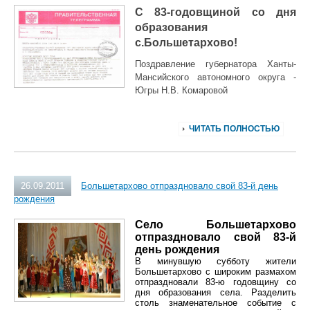
С 83-годовщиной со дня
образования
с.Большетархово!
Поздравление губернатора Ханты-
Мансийского автономного округа -
Югры Н.В. Комаровой
ЧИТАТЬ ПОЛНОСТЬЮ
26.09.2011
Большетархово отпраздновало свой 83-й день
рождения
Село Большетархово
отпраздновало свой 83-й
день рождения
В минувшую субботу жители
Большетархово с широким размахом
отпраздновали 83-ю годовщину со
дня образования села. Разделить
столь знаменательное событие с