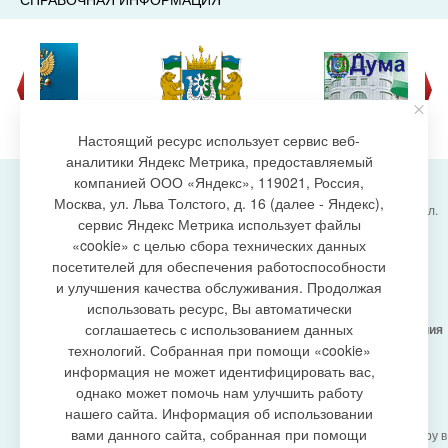
Настоящий ресурс использует сервис веб-
аналитики Яндекс Метрика, предоставляемый
компанией ООО «Яндекс», 119021, Россия,
Москва, ул. Льва Толстого, д. 16 (далее - Яндекс),
Администрация городского поселения Излучинск, ул.
сервис Яндекс Метрика использует файлы
Энергетиков, 6, пгт. Излучинск, Нижневартовский
создание сайта
«cookie» с целью сбора технических данных
район,
Ханты-Мансийский автономный округ-Югра
посетителей для обеспечения работоспособности
(Тюменская область), 628634
и улучшения качества обслуживания. Продолжая
Сетевое издание
https://www.gp-izluchinsk.ru
использовать ресурс, Вы автоматически
16+
соглашаетесь с использованием данных
Учредитель -
Администрация городского поселения
Излучинск
технологий. Собранная при помощи «cookie»
Главный редактор -
Бурич Денис Ярославович
информация не может идентифицировать вас,
Телефон/факс:
(3466) 28-13-77
, e-mail:
однако может помочь нам улучшить работу
admizl@rambler.ru
нашего сайта. Информация об использовании
Сетевое издание
https://www.gp-izluchinsk.ru
вами данного сайта, собранная при помощи
зарегистрировано Федеральной службой по надзору в