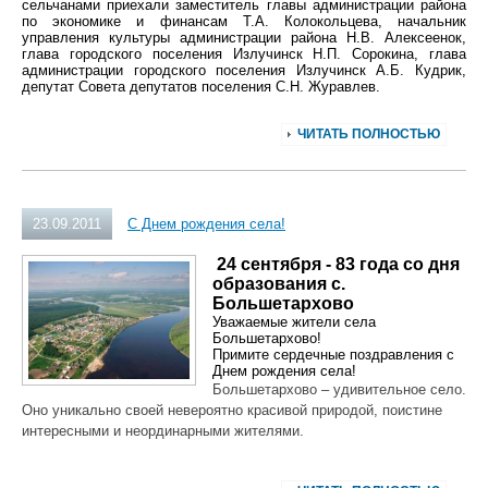
сельчанами приехали
заместитель главы администрации района
по экономике и финансам Т.А. Колокольцева, начальник
управления культуры администрации района Н.В. Алексеенок,
глава городского поселения Излучинск Н.П. Сорокина, глава
администрации городского поселения Излучинск А.Б. Кудрик,
депутат Совета депутатов поселения С.Н. Журавлев.
ЧИТАТЬ ПОЛНОСТЬЮ
23.09.2011
С Днем рождения села!
24 сентября - 83 года со дня
образования с.
Большетархово
Уважаемые жители села
Большетархово!
Примите сердечные поздравления с
Днем рождения села!
Большетархово – удивительное село.
Оно уникально своей невероятно красивой природой, поистине
интересными и неординарными жителями.