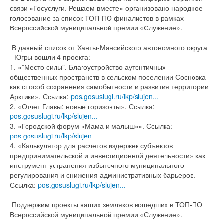
связи «Госуслуги. Решаем вместе» организовано народное
голосование за список ТОП-ПО финалистов в рамках
Всероссийской муниципальной премии «Служение».
В данный список от Ханты-Мансийского автономного округа
- Югры вошли 4 проекта:
1. «”Место силы”. Благоустройство аутентичных
общественных пространств в сельском поселении Сосновка
как способ сохранения самобытности и развития территории
Арктики». Ссылка:
pos.gosuslugi.ru/lkp/slujen...
2. «Отчет Главы: новые горизонты». Ссылка:
pos.gosuslugi.ru/lkp/slujen...
3. «Городской форум «Мама и малыш»». Ссылка:
pos.gosuslugi.ru/lkp/slujen...
4. «Калькулятор для расчетов издержек субъектов
предпринимательской и инвестиционной деятельности» как
инструмент устранения избыточного муниципального
регулирования и снижения административных барьеров.
Ссылка:
pos.gosuslugi.ru/lkp/slujen...
Поддержим проекты наших земляков вошедших в ТОП-ПО
Всероссийской муниципальной премии «Служение».