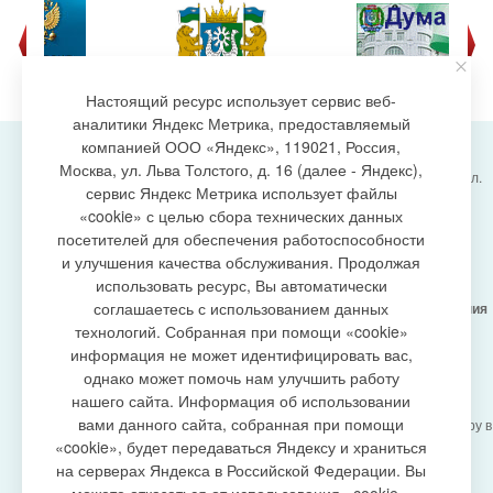
Настоящий ресурс использует сервис веб-
аналитики Яндекс Метрика, предоставляемый
компанией ООО «Яндекс», 119021, Россия,
Москва, ул. Льва Толстого, д. 16 (далее - Яндекс),
Администрация городского поселения Излучинск, ул.
сервис Яндекс Метрика использует файлы
Энергетиков, 6, пгт. Излучинск, Нижневартовский
создание сайта
«cookie» с целью сбора технических данных
район,
Ханты-Мансийский автономный округ-Югра
посетителей для обеспечения работоспособности
(Тюменская область), 628634
и улучшения качества обслуживания. Продолжая
Сетевое издание
https://www.gp-izluchinsk.ru
использовать ресурс, Вы автоматически
16+
соглашаетесь с использованием данных
Учредитель -
Администрация городского поселения
Излучинск
технологий. Собранная при помощи «cookie»
Главный редактор -
Бурич Денис Ярославович
информация не может идентифицировать вас,
Телефон/факс:
(3466) 28-13-77
, e-mail:
однако может помочь нам улучшить работу
admizl@rambler.ru
нашего сайта. Информация об использовании
Сетевое издание
https://www.gp-izluchinsk.ru
вами данного сайта, собранная при помощи
зарегистрировано Федеральной службой по надзору в
сфере связи,
«cookie», будет передаваться Яндексу и храниться
информационных технологий и массовых
на серверах Яндекса в Российской Федерации. Вы
коммуникаций (Роскомнадзор), регистрационный