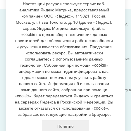
Настоящий ресурс использует сервис веб-
аналитики Яндекс Метрика, предоставляемый
компанией ООО «Яндекс», 119021, Россия,
Москва, ул. Льва Толстого, д. 16 (далее - Яндекс),
Администрация городского поселения Излучинск, ул.
сервис Яндекс Метрика использует файлы
Энергетиков, 6, пгт. Излучинск, Нижневартовский
создание сайта
«cookie» с целью сбора технических данных
район,
Ханты-Мансийский автономный округ-Югра
посетителей для обеспечения работоспособности
(Тюменская область), 628634
и улучшения качества обслуживания. Продолжая
Сетевое издание
https://www.gp-izluchinsk.ru
использовать ресурс, Вы автоматически
16+
соглашаетесь с использованием данных
Учредитель -
Администрация городского поселения
Излучинск
технологий. Собранная при помощи «cookie»
Главный редактор -
Бурич Денис Ярославович
информация не может идентифицировать вас,
Телефон/факс:
(3466) 28-13-77
, e-mail:
однако может помочь нам улучшить работу
admizl@rambler.ru
нашего сайта. Информация об использовании
Сетевое издание
https://www.gp-izluchinsk.ru
вами данного сайта, собранная при помощи
зарегистрировано Федеральной службой по надзору в
сфере связи,
«cookie», будет передаваться Яндексу и храниться
информационных технологий и массовых
на серверах Яндекса в Российской Федерации. Вы
коммуникаций (Роскомнадзор), регистрационный
можете отказаться от использования «cookie»,
номер СМИ
выбрав соответствующие настройки в браузере.
ЭЛ № ФС77-87353 от 27.04.2024
Политика оператора в отношении обработки
Понятно
персональных данных