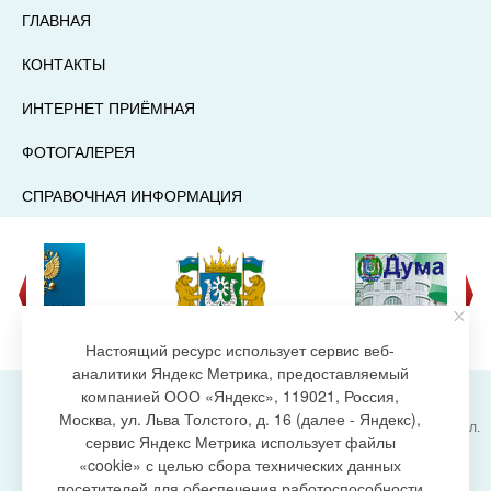
ГЛАВНАЯ
КОНТАКТЫ
ИНТЕРНЕТ ПРИЁМНАЯ
ФОТОГАЛЕРЕЯ
СПРАВОЧНАЯ ИНФОРМАЦИЯ
Настоящий ресурс использует сервис веб-
аналитики Яндекс Метрика, предоставляемый
компанией ООО «Яндекс», 119021, Россия,
Москва, ул. Льва Толстого, д. 16 (далее - Яндекс),
Администрация городского поселения Излучинск, ул.
сервис Яндекс Метрика использует файлы
Энергетиков, 6, пгт. Излучинск, Нижневартовский
создание сайта
«cookie» с целью сбора технических данных
район,
Ханты-Мансийский автономный округ-Югра
посетителей для обеспечения работоспособности