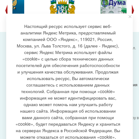
Настоящий ресурс использует сервис веб-
аналитики Яндекс Метрика, предоставляемый
компанией ООО «Яндекс», 119021, Россия,
Москва, ул. Льва Толстого, д. 16 (далее - Яндекс),
Администрация городского поселения Излучинск, ул.
сервис Яндекс Метрика использует файлы
Энергетиков, 6, пгт. Излучинск, Нижневартовский
создание сайта
«cookie» с целью сбора технических данных
район,
Ханты-Мансийский автономный округ-Югра
посетителей для обеспечения работоспособности
(Тюменская область), 628634
и улучшения качества обслуживания. Продолжая
Сетевое издание
https://www.gp-izluchinsk.ru
использовать ресурс, Вы автоматически
16+
соглашаетесь с использованием данных
Учредитель -
Администрация городского поселения
Излучинск
технологий. Собранная при помощи «cookie»
Главный редактор -
Бурич Денис Ярославович
информация не может идентифицировать вас,
Телефон/факс:
(3466) 28-13-77
, e-mail:
однако может помочь нам улучшить работу
admizl@rambler.ru
нашего сайта. Информация об использовании
Сетевое издание
https://www.gp-izluchinsk.ru
вами данного сайта, собранная при помощи
зарегистрировано Федеральной службой по надзору в
сфере связи,
«cookie», будет передаваться Яндексу и храниться
информационных технологий и массовых
на серверах Яндекса в Российской Федерации. Вы
коммуникаций (Роскомнадзор), регистрационный
можете отказаться от использования «cookie»,
номер СМИ