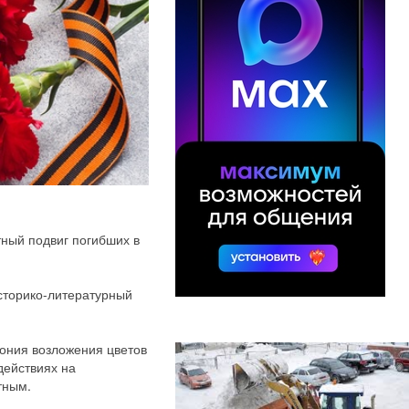
ный подвиг погибших в
историко-литературный
мония возложения цветов
действиях на
тным.