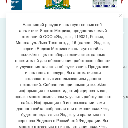
Настоящий ресурс использует сервис веб-
аналитики Яндекс Метрика, предоставляемый
Администрация городского поселения Излучинск, ул.
компанией ООО «Яндекс», 119021, Россия,
Энергетиков, 6, пгт. Излучинск, Нижневартовский
создание сайта
Москва, ул. Льва Толстого, д. 16 (далее - Яндекс),
район,
Ханты-Мансийский автономный округ-Югра
сервис Яндекс Метрика использует файлы
(Тюменская область), 628634
«cookie» с целью сбора технических данных
Сетевое издание
https://www.gp-izluchinsk.ru
посетителей для обеспечения работоспособности
16+
и улучшения качества обслуживания. Продолжая
Учредитель -
Администрация городского поселения
Излучинск
использовать ресурс, Вы автоматически
Главный редактор -
Бурич Денис Ярославович
соглашаетесь с использованием данных
Телефон/факс:
(3466) 28-13-77
, e-mail:
технологий. Собранная при помощи «cookie»
admizl@rambler.ru
информация не может идентифицировать вас,
Сетевое издание
https://www.gp-izluchinsk.ru
однако может помочь нам улучшить работу нашего
зарегистрировано Федеральной службой по надзору в
сфере связи,
сайта. Информация об использовании вами
информационных технологий и массовых
данного сайта, собранная при помощи «cookie»,
коммуникаций (Роскомнадзор), регистрационный
будет передаваться Яндексу и храниться на
номер СМИ
серверах Яндекса в Российской Федерации. Вы
ЭЛ № ФС77-87353 от 27.04.2024
можете отказаться от использования «cookie»,