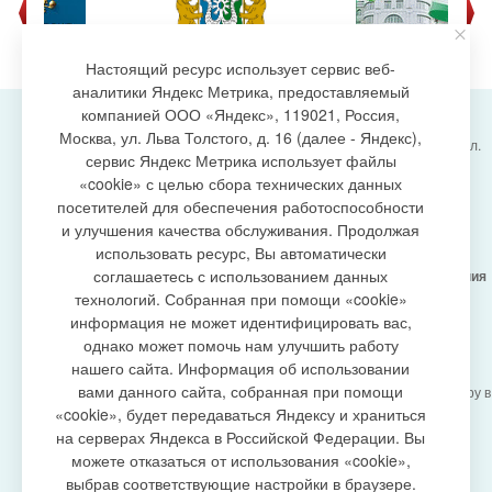
Настоящий ресурс использует сервис веб-
аналитики Яндекс Метрика, предоставляемый
компанией ООО «Яндекс», 119021, Россия,
Москва, ул. Льва Толстого, д. 16 (далее - Яндекс),
Администрация городского поселения Излучинск, ул.
сервис Яндекс Метрика использует файлы
Энергетиков, 6, пгт. Излучинск, Нижневартовский
создание сайта
«cookie» с целью сбора технических данных
район,
Ханты-Мансийский автономный округ-Югра
посетителей для обеспечения работоспособности
(Тюменская область), 628634
и улучшения качества обслуживания. Продолжая
Сетевое издание
https://www.gp-izluchinsk.ru
использовать ресурс, Вы автоматически
16+
соглашаетесь с использованием данных
Учредитель -
Администрация городского поселения
Излучинск
технологий. Собранная при помощи «cookie»
Главный редактор -
Бурич Денис Ярославович
информация не может идентифицировать вас,
Телефон/факс:
(3466) 28-13-77
, e-mail:
однако может помочь нам улучшить работу
admizl@rambler.ru
нашего сайта. Информация об использовании
Сетевое издание
https://www.gp-izluchinsk.ru
вами данного сайта, собранная при помощи
зарегистрировано Федеральной службой по надзору в
сфере связи,
«cookie», будет передаваться Яндексу и храниться
информационных технологий и массовых
на серверах Яндекса в Российской Федерации. Вы
коммуникаций (Роскомнадзор), регистрационный
можете отказаться от использования «cookie»,
номер СМИ
выбрав соответствующие настройки в браузере.
ЭЛ № ФС77-87353 от 27.04.2024