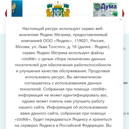
Настоящий ресурс использует сервис веб-
аналитики Яндекс Метрика, предоставляемый
компанией ООО «Яндекс», 119021, Россия,
Москва, ул. Льва Толстого, д. 16 (далее - Яндекс),
Администрация городского поселения Излучинск, ул.
сервис Яндекс Метрика использует файлы
Энергетиков, 6, пгт. Излучинск, Нижневартовский
создание сайта
«cookie» с целью сбора технических данных
район,
Ханты-Мансийский автономный округ-Югра
посетителей для обеспечения работоспособности
(Тюменская область), 628634
и улучшения качества обслуживания. Продолжая
Сетевое издание
https://www.gp-izluchinsk.ru
использовать ресурс, Вы автоматически
16+
соглашаетесь с использованием данных
Учредитель -
Администрация городского поселения
Излучинск
технологий. Собранная при помощи «cookie»
Главный редактор -
Бурич Денис Ярославович
информация не может идентифицировать вас,
Телефон/факс:
(3466) 28-13-77
, e-mail:
однако может помочь нам улучшить работу
admizl@rambler.ru
нашего сайта. Информация об использовании
Сетевое издание
https://www.gp-izluchinsk.ru
вами данного сайта, собранная при помощи
зарегистрировано Федеральной службой по надзору в
сфере связи,
«cookie», будет передаваться Яндексу и храниться
информационных технологий и массовых
на серверах Яндекса в Российской Федерации. Вы
коммуникаций (Роскомнадзор), регистрационный