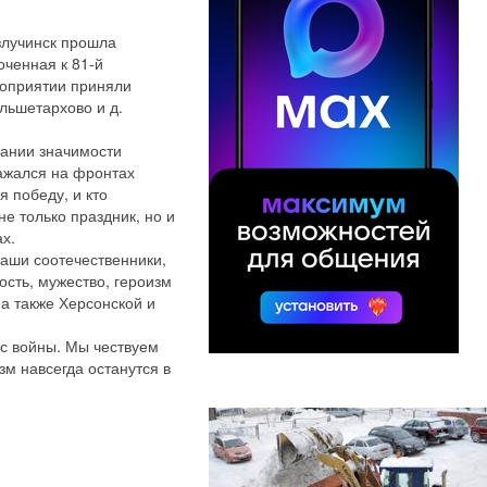
злучинск прошла
ченная к 81-й
роприятии приняли
ольшетархово и д.
нании значимости
ражался на фронтах
я победу, и кто
е только праздник, но и
х.
аши соотечественники,
сть, мужество, героизм
а также Херсонской и
 с войны. Мы чествуем
зм навсегда останутся в