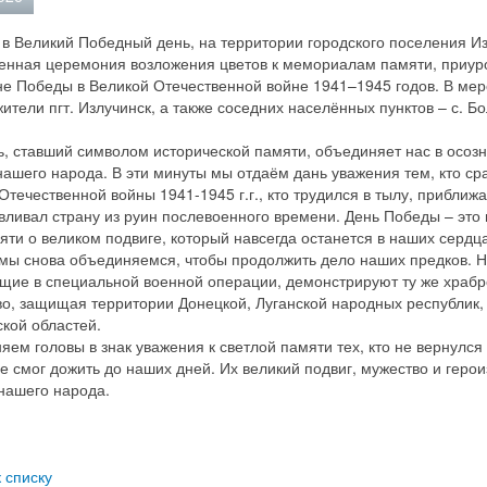
 в Великий Победный день, на территории городского поселения И
енная церемония возложения цветов к мемориалам памяти, приуро
е Победы в Великой Отечественной войне 1941–1945 годов. В ме
жители пгт. Излучинск, а также соседних населённых пунктов – с. Б
ь, ставший символом исторической памяти, объединяет нас в осоз
нашего народа. В эти минуты мы отдаём дань уважения тем, кто с
Отечественной войны 1941-1945 г.г., кто трудился в тылу, приближа
вливал страну из руин послевоенного времени. День Победы – это н
яти о великом подвиге, который навсегда останется в наших сердца
мы снова объединяемся, чтобы продолжить дело наших предков. Н
щие в специальной военной операции, демонстрируют ту же храбро
во, защищая территории Донецкой, Луганской народных республик, 
кой областей.
яем головы в знак уважения к светлой памяти тех, кто не вернулся
 не смог дожить до наших дней. Их великий подвиг, мужество и герои
нашего народа.
к списку