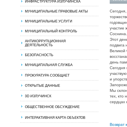
ИНФРАСТРУКТУРА ИЗЛУЧИНСКА
Сегодня,
МУНИЦИПАЛЬНЫЕ ПРАВОВЫЕ АКТЫ
торжеств
МУНИЦИПАЛЬНЫЕ УСЛУГИ
годовщин
участие 
МУНИЦИПАЛЬНЫЙ КОНТРОЛЬ
Соснина.
Этот ден
АНТИКОРРУПЦИОННАЯ
подвига 
ДЕЯТЕЛЬНОСТЬ
Великой 
БЕЗОПАСНОСТЬ
восстана
день пам
МУНИЦИПАЛЬНАЯ СЛУЖБА
Сегодня 
участвую
ПРОКУРАТУРА СООБЩАЕТ
и упорст
Запорожс
ОТКРЫТЫЕ ДАННЫЕ
Мы склон
тех, кто
3D ИЗЛУЧИНСК
сердцах 
ОБЩЕСТВЕННОЕ ОБСУЖДЕНИЕ
ИНТЕРАКТИВНАЯ КАРТА ОБЪЕКТОВ
Возврат 