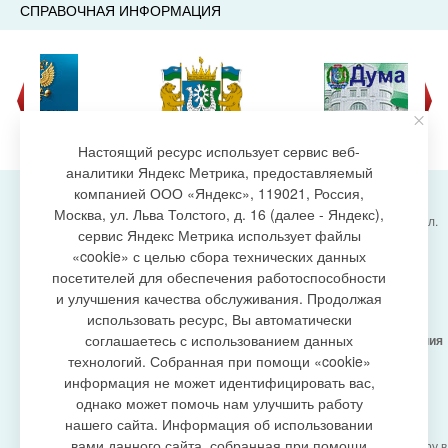
СПРАВОЧНАЯ ИНФОРМАЦИЯ
Настоящий ресурс использует сервис веб-
аналитики Яндекс Метрика, предоставляемый
компанией ООО «Яндекс», 119021, Россия,
Москва, ул. Льва Толстого, д. 16 (далее - Яндекс),
Администрация городского поселения Излучинск, ул.
сервис Яндекс Метрика использует файлы
Энергетиков, 6, пгт. Излучинск, Нижневартовский
создание сайта
«cookie» с целью сбора технических данных
район,
Ханты-Мансийский автономный округ-Югра
посетителей для обеспечения работоспособности
(Тюменская область), 628634
и улучшения качества обслуживания. Продолжая
Сетевое издание
https://www.gp-izluchinsk.ru
использовать ресурс, Вы автоматически
16+
соглашаетесь с использованием данных
Учредитель -
Администрация городского поселения
Излучинск
технологий. Собранная при помощи «cookie»
Главный редактор -
Бурич Денис Ярославович
информация не может идентифицировать вас,
Телефон/факс:
(3466) 28-13-77
, e-mail:
однако может помочь нам улучшить работу
admizl@rambler.ru
нашего сайта. Информация об использовании
Сетевое издание
https://www.gp-izluchinsk.ru
вами данного сайта, собранная при помощи
зарегистрировано Федеральной службой по надзору в