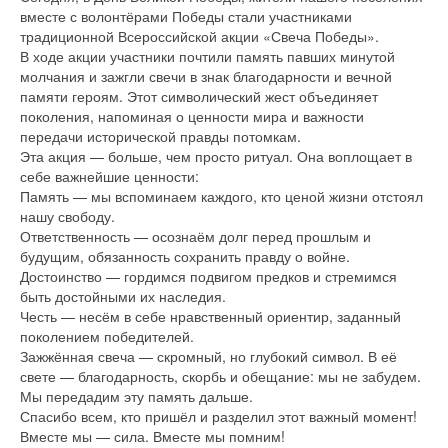
вместе с волонтёрами Победы стали участниками
традиционной Всероссийской акции «Свеча Победы».
В ходе акции участники почтили память павших минутой
молчания и зажгли свечи в знак благодарности и вечной
памяти героям. Этот символический жест объединяет
поколения, напоминая о ценности мира и важности
передачи исторической правды потомкам.
Эта акция — больше, чем просто ритуал. Она воплощает в
себе важнейшие ценности:
Память — мы вспоминаем каждого, кто ценой жизни отстоял
нашу свободу.
Ответственность — осознаём долг перед прошлым и
будущим, обязанность сохранить правду о войне.
Достоинство — гордимся подвигом предков и стремимся
быть достойными их наследия.
Честь — несём в себе нравственный ориентир, заданный
поколением победителей.
Зажжённая свеча — скромный, но глубокий символ. В её
свете — благодарность, скорбь и обещание: мы не забудем.
Мы передадим эту память дальше.
Спасибо всем, кто пришёл и разделил этот важный момент!
Вместе мы — сила. Вместе мы помним!