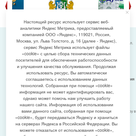
Настоящий ресурс использует сервис веб-
аналитики Яндекс Метрика, предоставляемый
компанией ООО «Яндекс», 119021, Россия,
Москва, ул. Льва Толстого, д. 16 (далее - Яндекс),
Администрация городского поселения Излучинск, ул.
сервис Яндекс Метрика использует файлы
Энергетиков, 6, пгт. Излучинск, Нижневартовский
создание сайта
«cookie» с целью сбора технических данных
район,
Ханты-Мансийский автономный округ-Югра
посетителей для обеспечения работоспособности
(Тюменская область), 628634
и улучшения качества обслуживания. Продолжая
Сетевое издание
https://www.gp-izluchinsk.ru
использовать ресурс, Вы автоматически
16+
соглашаетесь с использованием данных
Учредитель -
Администрация городского поселения
Излучинск
технологий. Собранная при помощи «cookie»
Главный редактор -
Бурич Денис Ярославович
информация не может идентифицировать вас,
Телефон/факс:
(3466) 28-13-77
, e-mail:
однако может помочь нам улучшить работу
admizl@rambler.ru
нашего сайта. Информация об использовании
Сетевое издание
https://www.gp-izluchinsk.ru
вами данного сайта, собранная при помощи
зарегистрировано Федеральной службой по надзору в
сфере связи,
«cookie», будет передаваться Яндексу и храниться
информационных технологий и массовых
на серверах Яндекса в Российской Федерации. Вы
коммуникаций (Роскомнадзор), регистрационный
можете отказаться от использования «cookie»,
номер СМИ