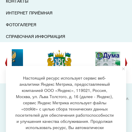
КОНТАКТЫ
ИНТЕРНЕТ ПРИЁМНАЯ
ФОТОГАЛЕРЕЯ
СПРАВОЧНАЯ ИНФОРМАЦИЯ
Настоящий ресурс использует сервис веб-
аналитики Яндекс Метрика, предоставляемый
компанией ООО «Яндекс», 119021, Россия,
Москва, ул. Льва Толстого, д. 16 (далее - Яндекс),
Администрация городского поселения Излучинск, ул.
сервис Яндекс Метрика использует файлы
Энергетиков, 6, пгт. Излучинск, Нижневартовский
создание сайта
«cookie» с целью сбора технических данных
район,
Ханты-Мансийский автономный округ-Югра
посетителей для обеспечения работоспособности
(Тюменская область), 628634
и улучшения качества обслуживания. Продолжая
Сетевое издание
https://www.gp-izluchinsk.ru
использовать ресурс, Вы автоматически
16+