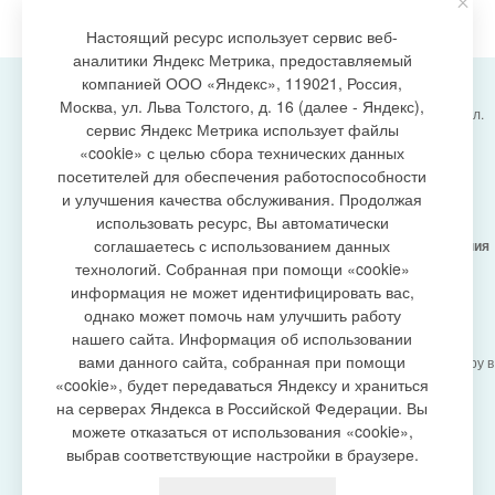
Настоящий ресурс использует сервис веб-
аналитики Яндекс Метрика, предоставляемый
компанией ООО «Яндекс», 119021, Россия,
Москва, ул. Льва Толстого, д. 16 (далее - Яндекс),
Администрация городского поселения Излучинск, ул.
сервис Яндекс Метрика использует файлы
Энергетиков, 6, пгт. Излучинск, Нижневартовский
создание сайта
«cookie» с целью сбора технических данных
район,
Ханты-Мансийский автономный округ-Югра
посетителей для обеспечения работоспособности
(Тюменская область), 628634
и улучшения качества обслуживания. Продолжая
Сетевое издание
https://www.gp-izluchinsk.ru
использовать ресурс, Вы автоматически
16+
соглашаетесь с использованием данных
Учредитель -
Администрация городского поселения
Излучинск
технологий. Собранная при помощи «cookie»
Главный редактор -
Бурич Денис Ярославович
информация не может идентифицировать вас,
Телефон/факс:
(3466) 28-13-77
, e-mail:
однако может помочь нам улучшить работу
admizl@rambler.ru
нашего сайта. Информация об использовании
Сетевое издание
https://www.gp-izluchinsk.ru
вами данного сайта, собранная при помощи
зарегистрировано Федеральной службой по надзору в
сфере связи,
«cookie», будет передаваться Яндексу и храниться
информационных технологий и массовых
на серверах Яндекса в Российской Федерации. Вы
коммуникаций (Роскомнадзор), регистрационный
можете отказаться от использования «cookie»,
номер СМИ
выбрав соответствующие настройки в браузере.
ЭЛ № ФС77-87353 от 27.04.2024
Политика оператора в отношении обработки