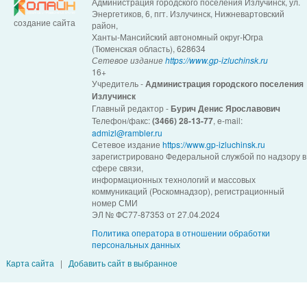
Администрация городского поселения Излучинск, ул.
Энергетиков, 6, пгт. Излучинск, Нижневартовский
создание сайта
район,
Ханты-Мансийский автономный округ-Югра
(Тюменская область), 628634
Сетевое издание
https://www.gp-izluchinsk.ru
16+
Учредитель -
Администрация городского поселения
Излучинск
Главный редактор -
Бурич Денис Ярославович
Телефон/факс:
(3466) 28-13-77
, e-mail:
admizl@rambler.ru
Сетевое издание
https://www.gp-izluchinsk.ru
зарегистрировано Федеральной службой по надзору в
сфере связи,
информационных технологий и массовых
коммуникаций (Роскомнадзор), регистрационный
номер СМИ
ЭЛ № ФС77-87353 от 27.04.2024
Политика оператора в отношении обработки
персональных данных
Карта сайта
|
Добавить сайт в выбранное