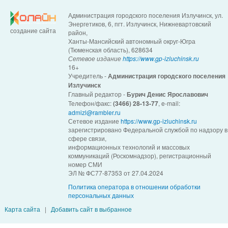
Администрация городского поселения Излучинск, ул.
Энергетиков, 6, пгт. Излучинск, Нижневартовский
создание сайта
район,
Ханты-Мансийский автономный округ-Югра
(Тюменская область), 628634
Сетевое издание
https://www.gp-izluchinsk.ru
16+
Учредитель -
Администрация городского поселения
Излучинск
Главный редактор -
Бурич Денис Ярославович
Телефон/факс:
(3466) 28-13-77
, e-mail:
admizl@rambler.ru
Сетевое издание
https://www.gp-izluchinsk.ru
зарегистрировано Федеральной службой по надзору в
сфере связи,
информационных технологий и массовых
коммуникаций (Роскомнадзор), регистрационный
номер СМИ
ЭЛ № ФС77-87353 от 27.04.2024
Политика оператора в отношении обработки
персональных данных
Карта сайта
|
Добавить сайт в выбранное