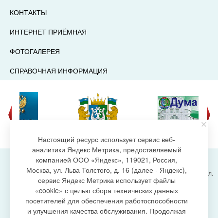
КОНТАКТЫ
ИНТЕРНЕТ ПРИЁМНАЯ
ФОТОГАЛЕРЕЯ
СПРАВОЧНАЯ ИНФОРМАЦИЯ
Настоящий ресурс использует сервис веб-
аналитики Яндекс Метрика, предоставляемый
компанией ООО «Яндекс», 119021, Россия,
Москва, ул. Льва Толстого, д. 16 (далее - Яндекс),
Администрация городского поселения Излучинск, ул.
сервис Яндекс Метрика использует файлы
Энергетиков, 6, пгт. Излучинск, Нижневартовский
создание сайта
«cookie» с целью сбора технических данных
район,
Ханты-Мансийский автономный округ-Югра
посетителей для обеспечения работоспособности
(Тюменская область), 628634
и улучшения качества обслуживания. Продолжая
Сетевое издание
https://www.gp-izluchinsk.ru