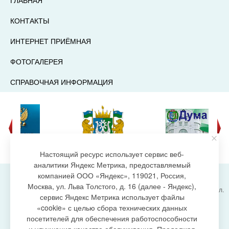
ГЛАВНАЯ
КОНТАКТЫ
ИНТЕРНЕТ ПРИЁМНАЯ
ФОТОГАЛЕРЕЯ
СПРАВОЧНАЯ ИНФОРМАЦИЯ
Настоящий ресурс использует сервис веб-
аналитики Яндекс Метрика, предоставляемый
компанией ООО «Яндекс», 119021, Россия,
Москва, ул. Льва Толстого, д. 16 (далее - Яндекс),
Администрация городского поселения Излучинск, ул.
сервис Яндекс Метрика использует файлы
Энергетиков, 6, пгт. Излучинск, Нижневартовский
создание сайта
«cookie» с целью сбора технических данных
район,
Ханты-Мансийский автономный округ-Югра
посетителей для обеспечения работоспособности
(Тюменская область), 628634