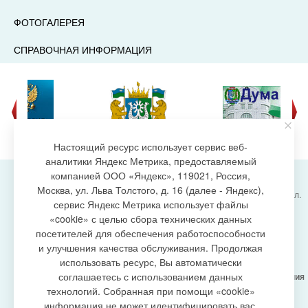
ФОТОГАЛЕРЕЯ
СПРАВОЧНАЯ ИНФОРМАЦИЯ
Настоящий ресурс использует сервис веб-
аналитики Яндекс Метрика, предоставляемый
компанией ООО «Яндекс», 119021, Россия,
Москва, ул. Льва Толстого, д. 16 (далее - Яндекс),
Администрация городского поселения Излучинск, ул.
сервис Яндекс Метрика использует файлы
Энергетиков, 6, пгт. Излучинск, Нижневартовский
создание сайта
«cookie» с целью сбора технических данных
район,
Ханты-Мансийский автономный округ-Югра
посетителей для обеспечения работоспособности
(Тюменская область), 628634
и улучшения качества обслуживания. Продолжая
Сетевое издание
https://www.gp-izluchinsk.ru
использовать ресурс, Вы автоматически
16+
соглашаетесь с использованием данных
Учредитель -
Администрация городского поселения
Излучинск
технологий. Собранная при помощи «cookie»
Главный редактор -
Бурич Денис Ярославович
информация не может идентифицировать вас,