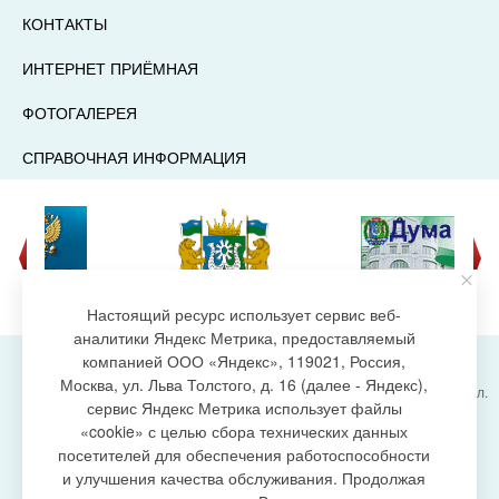
КОНТАКТЫ
ИНТЕРНЕТ ПРИЁМНАЯ
ФОТОГАЛЕРЕЯ
СПРАВОЧНАЯ ИНФОРМАЦИЯ
Настоящий ресурс использует сервис веб-
аналитики Яндекс Метрика, предоставляемый
компанией ООО «Яндекс», 119021, Россия,
Москва, ул. Льва Толстого, д. 16 (далее - Яндекс),
Администрация городского поселения Излучинск, ул.
сервис Яндекс Метрика использует файлы
Энергетиков, 6, пгт. Излучинск, Нижневартовский
создание сайта
«cookie» с целью сбора технических данных
район,
Ханты-Мансийский автономный округ-Югра
посетителей для обеспечения работоспособности
(Тюменская область), 628634
и улучшения качества обслуживания. Продолжая
Сетевое издание
https://www.gp-izluchinsk.ru