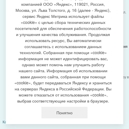
компанией ООО «Яндекс», 119021, Россия,
Москва, ул. Льва Толстого, д. 16 (далее - Яндекс),
Администрация городского поселения Излучинск, ул.
сервис Яндекс Метрика использует файлы
Энергетиков, 6, пгт. Излучинск, Нижневартовский
создание сайта
«cookie» с целью сбора технических данных
район,
Ханты-Мансийский автономный округ-Югра
посетителей для обеспечения работоспособности
(Тюменская область), 628634
и улучшения качества обслуживания. Продолжая
Сетевое издание
https://www.gp-izluchinsk.ru
использовать ресурс, Вы автоматически
16+
соглашаетесь с использованием данных
Учредитель -
Администрация городского поселения
Излучинск
технологий. Собранная при помощи «cookie»
Главный редактор -
Бурич Денис Ярославович
информация не может идентифицировать вас,
Телефон/факс:
(3466) 28-13-77
, e-mail:
однако может помочь нам улучшить работу
admizl@rambler.ru
нашего сайта. Информация об использовании
Сетевое издание
https://www.gp-izluchinsk.ru
вами данного сайта, собранная при помощи
зарегистрировано Федеральной службой по надзору в
сфере связи,
«cookie», будет передаваться Яндексу и храниться
информационных технологий и массовых
на серверах Яндекса в Российской Федерации. Вы
коммуникаций (Роскомнадзор), регистрационный
можете отказаться от использования «cookie»,
номер СМИ
выбрав соответствующие настройки в браузере.
ЭЛ № ФС77-87353 от 27.04.2024
Политика оператора в отношении обработки
Понятно
персональных данных
Карта сайта
|
Добавить сайт в выбранное