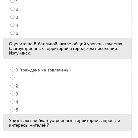
1
2
3
4
5
Оцените по 5-балльной шкале общий уровень качества
благоустроенных территорий в городском поселении
Излучинск:
0 (граждане не вовлечены)
1
2
3
4
5
Учитывают ли благоустроенные территории запросы и
интересы жителей?