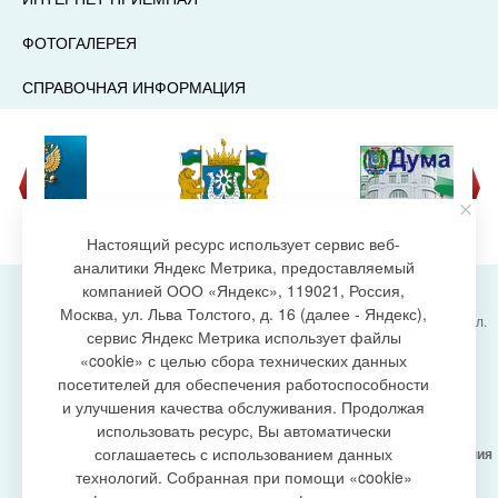
ФОТОГАЛЕРЕЯ
СПРАВОЧНАЯ ИНФОРМАЦИЯ
Настоящий ресурс использует сервис веб-
аналитики Яндекс Метрика, предоставляемый
компанией ООО «Яндекс», 119021, Россия,
Москва, ул. Льва Толстого, д. 16 (далее - Яндекс),
Администрация городского поселения Излучинск, ул.
сервис Яндекс Метрика использует файлы
Энергетиков, 6, пгт. Излучинск, Нижневартовский
создание сайта
«cookie» с целью сбора технических данных
район,
Ханты-Мансийский автономный округ-Югра
посетителей для обеспечения работоспособности
(Тюменская область), 628634
и улучшения качества обслуживания. Продолжая
Сетевое издание
https://www.gp-izluchinsk.ru
использовать ресурс, Вы автоматически
16+
соглашаетесь с использованием данных
Учредитель -
Администрация городского поселения
Излучинск
технологий. Собранная при помощи «cookie»
Главный редактор -
Бурич Денис Ярославович